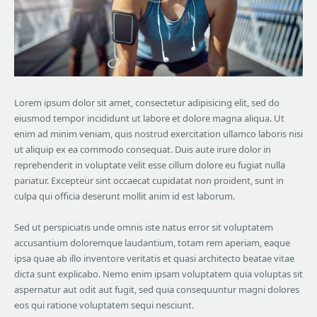
Lorem ipsum dolor sit amet, consectetur adipisicing elit, sed do
eiusmod tempor incididunt ut labore et dolore magna aliqua. Ut
enim ad minim veniam, quis nostrud exercitation ullamco laboris nisi
ut aliquip ex ea commodo consequat. Duis aute irure dolor in
reprehenderit in voluptate velit esse cillum dolore eu fugiat nulla
pariatur. Excepteur sint occaecat cupidatat non proident, sunt in
culpa qui officia deserunt mollit anim id est laborum.
Sed ut perspiciatis unde omnis iste natus error sit voluptatem
accusantium doloremque laudantium, totam rem aperiam, eaque
ipsa quae ab illo inventore veritatis et quasi architecto beatae vitae
dicta sunt explicabo. Nemo enim ipsam voluptatem quia voluptas sit
aspernatur aut odit aut fugit, sed quia consequuntur magni dolores
eos qui ratione voluptatem sequi nesciunt.